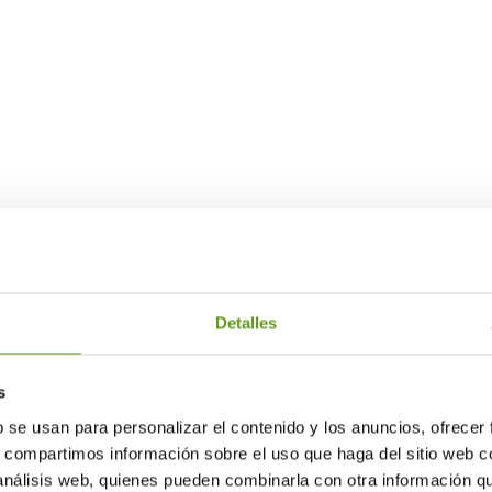
crear áreas de descanso a medida 
agua con productos de calidad seg
cliente.
Detalles
ACIO
CTO
s
b se usan para personalizar el contenido y los anuncios, ofrecer
izamos todos
s, compartimos información sobre el uso que haga del sitio web 
espacios vending
 análisis web, quienes pueden combinarla con otra información q