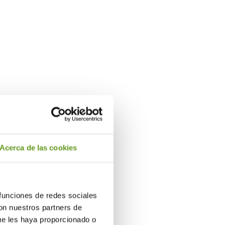
instalando el mejor
ún las necesidades del
Acerca de las cookies
CULTURA DE CAFÉ
Café de marca propia.
 funciones de redes sociales
Disfruta de recetas de
con nuestros partners de
calidad elaboradas por
ue les haya proporcionado o