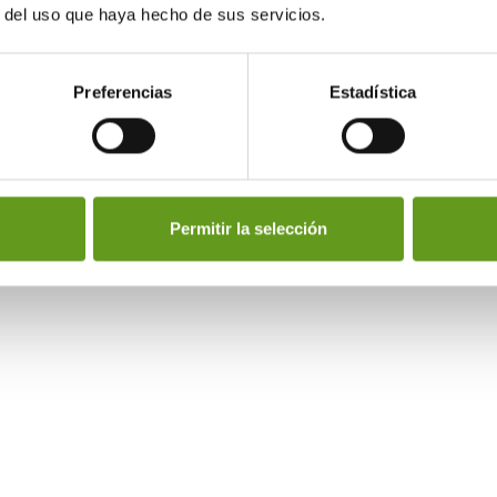
dar una
r del uso que haya hecho de sus servicios.
cia premium de
ión.
Preferencias
Estadística
CIÓN Y
Permitir la selección
LOGÍA
 vending de
neración,
es y con
s métodos de