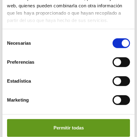
web, quienes pueden combinarla con otra información
que les haya proporcionado o que hayan recopilado a
partir del uso que haya hecho de sus servicios.
AGUA FRESCA FILTRADA
Sistema de filtración permanente para
Selección
garantizar agua fresca y de calidad.
Necesarias
de
consentimiento
Preferencias
Estadística
Marketing
SOSTENIBILIDAD Y COMPROMISO
Permitir todas
Los envases generan cero residuos.
Nuestras botellas son retornables y