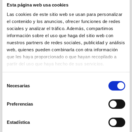
generación de ideas. Además, el café
Esta página web usa cookies
Las cookies de este sitio web se usan para personalizar
mejora tu concentración y, al estimular el
el contenido y los anuncios, ofrecer funciones de redes
sistema nervioso, te permite ser más
sociales y analizar el tráfico. Además, compartimos
información sobre el uso que haga del sitio web con
eficiente.
nuestros partners de redes sociales, publicidad y análisis
web, quienes pueden combinarla con otra información
Así que ya lo sabes, no te sientas
que les haya proporcionado o que hayan recopilado a
culpable por ir a la máquina de café a
partir del uso que haya hecho de sus servicios.
tomar un respiro, sin saberlo, te estás
Selección
ayudando a ti y estás beneficiando a tu
Necesarias
de
empresa estimulando tu cerebro y
consentimiento
Preferencias
aumentando tu productividad.
Las mejores
Estadística