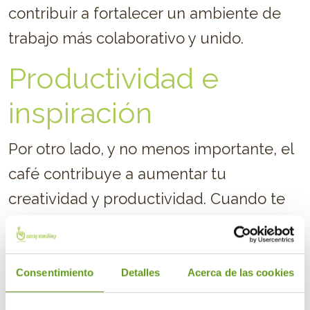
contribuir a fortalecer un ambiente de
trabajo más colaborativo y unido.
Productividad e
inspiración
Por otro lado, y no menos importante, el
café contribuye a aumentar tu
creatividad y productividad. Cuando te
acercas a la máquina de café, no solo
tomas un descanso, sino que también tu
cerebro lo hace, lo que puede
Consentimiento
Detalles
Acerca de las cookies
desencadenar en un aumento en la