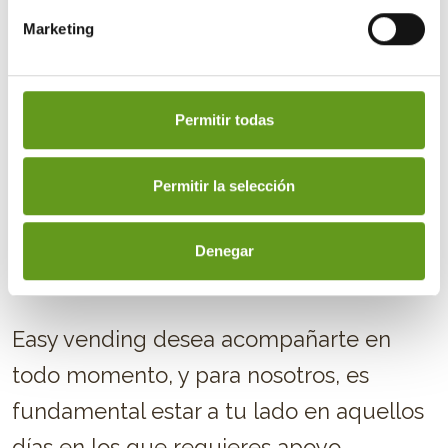
condiciones
Marketing
Optar por contratar
máquinas de café
para la oficina es una decisión y
Permitir todas
estrategia inteligente, el aroma y sabor
del café pueden desempeñar un papel
Permitir la selección
muy importante, impulsando la
interacción entre compañeros y
Denegar
fortaleciendo el entorno laboral.
Easy vending desea acompañarte en
todo momento, y para nosotros, es
fundamental estar a tu lado en aquellos
días en los que requieres apoyo