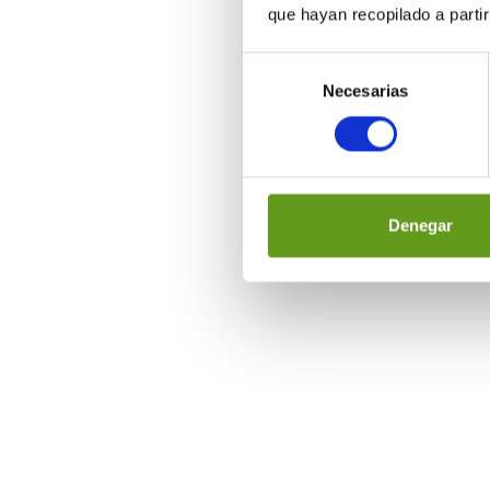
que hayan recopilado a parti
Selección
Necesarias
de
consentimiento
Denegar