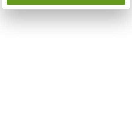
Tu aliado en
productividad y
bienestar laboral
Nuestras máquinas vending están diseñadas
para acompañar a tu empresa en el día a
día, ofreciendo acceso rápido a snacks,
bebidas y productos esenciales
directamente en tu lugar de trabajo. Con
ellas, tu equipo puede mantenerse