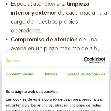
Especial atención a la
limpieza
interior y exterior
de cada máquina a
cargo de nuestros propios
operadores.
Compromiso de atención
de una
avería en un plazo máximo de 2 h.,
demostrado por histórico de
incidencias para cada cliente.
Consentimiento
Detalles
Acerca de las cookies
Call Center 24 h.
para atender
cualquier consulta o posibles averías
Esta página web usa cookies
y resolverlas en el menor tiempo
Las cookies de este sitio web se usan para personalizar
posible que recibamos a través del
el contenido y los anuncios, ofrecer funciones de redes
teléfono, del mail y del servicio de