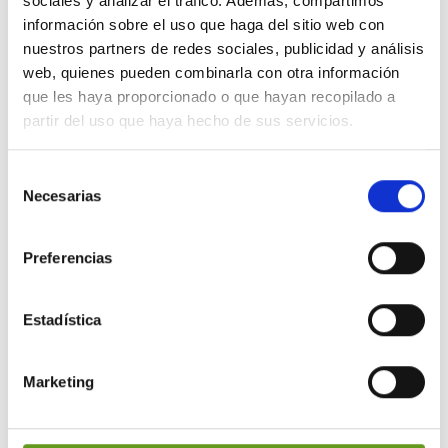
sociales y analizar el tráfico. Además, compartimos
información sobre el uso que haga del sitio web con
whatsapp.
nuestros partners de redes sociales, publicidad y análisis
Seguro de responsabilidad civil
ante
web, quienes pueden combinarla con otra información
que les haya proporcionado o que hayan recopilado a
posibles daños y perjuicios que
partir del uso que haya hecho de sus servicios.
puedan derivarse de la máquina y/o
productos de 1.500.000 €.
Selección
Necesarias
de
Diseño integrable
en cualquier
consentimiento
ambiente, solo o en conjunto con
Preferencias
otras máquinas.
Amplios
paneles
iluminados con
Estadística
control de presencia.
Marketing
Monederos de la marca
MARS
que
garantizan la devolución del dinero al