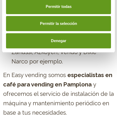
usuario ante cualquier incidencia.
Permitir todas
Bajo consumo
energético
.
Cerradura con
código programable
.
Permitir la selección
Modelos de máquinas para bebidas
Denegar
calientes de todas las marcas: Necta
Zanussi, Azkoyen, Vendo y Dixie
Narco por ejemplo.
En Easy vending somos
especialistas en
café para vending en Pamplona
y
ofrecemos el servicio de instalación de la
máquina y mantenimiento periódico en
base a tus necesidades.