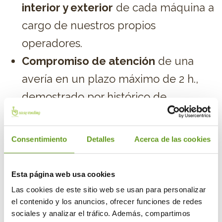
interior y exterior
de cada máquina a
cargo de nuestros propios
operadores.
Compromiso de atención
de una
avería en un plazo máximo de 2 h.,
demostrado por histórico de
incidencias para cada cliente.
Call Center 24 h.
para atender
Consentimiento
Detalles
Acerca de las cookies
cualquier consulta o posibles averías
y resolverlas en el menor tiempo
Esta página web usa cookies
posible que recibamos a través del
Las cookies de este sitio web se usan para personalizar
teléfono, del mail y del servicio de
el contenido y los anuncios, ofrecer funciones de redes
sociales y analizar el tráfico. Además, compartimos
whatsapp.