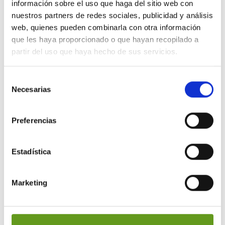
información sobre el uso que haga del sitio web con
Seguro de responsabilidad civil
ante
nuestros partners de redes sociales, publicidad y análisis
web, quienes pueden combinarla con otra información
posibles daños y perjuicios que
que les haya proporcionado o que hayan recopilado a
puedan derivarse de la máquina y/o
partir del uso que haya hecho de sus servicios.
productos de 1.500.000 €.
Selección
Diseño integrable
en cualquier
Necesarias
de
consentimiento
ambiente, solo o en conjunto con
Preferencias
otras máquinas.
Amplios
paneles
iluminados con
Estadística
control de presencia.
Monederos de la marca
MARS
que
Marketing
garantizan la devolución del dinero al
usuario ante cualquier incidencia.