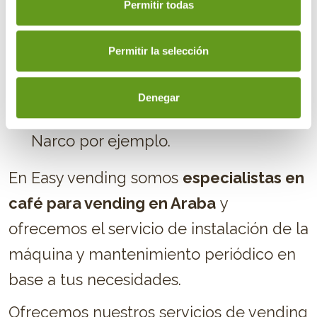
Permitir todas
Bajo consumo
energético
.
Cerradura con
código programable
.
Permitir la selección
Modelos de máquinas para bebidas
calientes de todas las marcas: Necta
Denegar
Zanussi, Azkoyen, Vendo y Dixie
Narco por ejemplo.
En Easy vending somos
especialistas en
café para vending en Araba
y
ofrecemos el servicio de instalación de la
máquina y mantenimiento periódico en
base a tus necesidades.
Ofrecemos nuestros servicios de vending